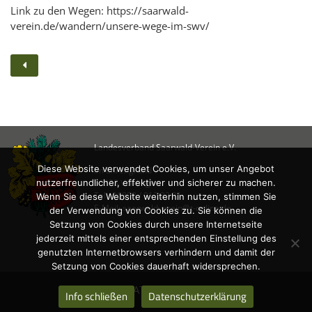
KULTUR
Link zu den Wegen:
https://saarwald-
Naturschutz
verein.de/wandern/unsere-wege-im-swv/
Kultur &
Heimatpflege
Heimatpreis
WANDERN
Unsere Wege im
Landesverband Saarwald-Verein e.V.
SWV
Diese Website verwendet Cookies, um unser Angebot
Im Ehrengrund 7
Wegemanagement
nutzerfreundlicher, effektiver und sicherer zu machen.
66333 Völklingen
Tel.: 06898 / 912 22 21
Wenn Sie diese Website weiterhin nutzen, stimmen Sie
Lehrgänge
E-Mail: saarwaldverein@t-online.de
der Verwendung von Cookies zu. Sie können die
Wandertipps
Setzung von Cookies durch unsere Internetseite
Aktivitätenübersicht
jederzeit mittels einer entsprechenden Einstellung des
genutzten Internetbrowsers verhindern und damit der
Setzung von Cookies dauerhaft widersprechen.
ANGEBOTE
DATENSCHUTZ
Info schließen
Datenschutzerklärung
Mitgliedschaft