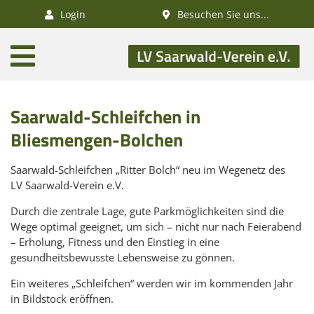
×
Login
Besuchen Sie uns...
AKTUELLES
Aktivitätenkalender
Saarwald-Schleifchen in
Veranstaltungen
SWV-News
Bliesmengen-Bolchen
GESUNDHEIT
Saarwald-Schleifchen „Ritter Bolch“ neu im Wegenetz des
LV
Saarwald
-Verein e.V.
Gesundheitswandern
Durch die zentrale Lage, gute Parkmöglichkeiten sind die
Deutsches
Wege optimal geeignet, um sich – nicht nur nach Feierabend
Wanderabzeichen
– Erholung, Fitness und den Einstieg in eine
gesundheitsbewusste Lebensweise zu gönnen.
NATUR
Ein weiteres „Schleifchen“ werden wir im kommenden Jahr
/
in Bildstock eröffnen.