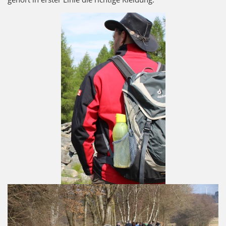
KULTUR
Naturschutz
Kultur &
Heimatpflege
Heimatpreis
WANDERN
Unsere Wege im
SWV
Wegemanagement
Lehrgänge
Wandertipps
Aktivitätenübersicht
ANGEBOTE
Mitgliedschaft