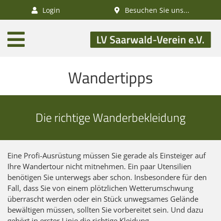
×
Login
Besuchen Sie uns...
AKTUELLES
Aktivitätenkalender
Wandertipps
Veranstaltungen
SWV-News
Die richtige Wanderbekleidung
GESUNDHEIT
Gesundheitswandern
Deutsches
Eine Profi-Ausrüstung müssen Sie gerade als Einsteiger auf
Wanderabzeichen
Ihre Wandertour nicht mitnehmen. Ein paar Utensilien
benötigen Sie unterwegs aber schon. Insbesondere für den
NATUR
Fall, dass Sie von einem plötzlichen Wetterumschwung
überrascht werden oder ein Stück unwegsames Gelände
/
bewältigen müssen, sollten Sie vorbereitet sein. Und dazu
gehört in erster Linie die richtige Kleidung.