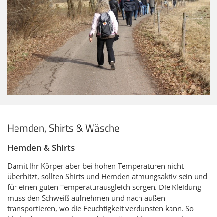
Shopware
ÜBER
UNS
SWV
Geschäftsstelle
Ortsvereine
Der
Landesvorstand
Hemden, Shirts & Wäsche
Historie
Hütten
Hemden & Shirts
Wandermagazin
Damit Ihr Körper aber bei hohen Temperaturen nicht
Spenden
überhitzt, sollten Shirts und Hemden atmungsaktiv sein und
Satzung
für einen guten Temperaturausgleich sorgen. Die Kleidung
muss den Schweiß aufnehmen und nach außen
Links
transportieren, wo die Feuchtigkeit verdunsten kann. So