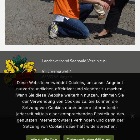
Landesverband Saarwald-Verein e.V.
Im Ehrengrund 7
66333 Völklingen
Tel.: 06898 / 912 22 21
Diese Website verwendet Cookies, um unser Angebot
E-Mail: saarwaldverein@t-online.de
nutzerfreundlicher, effektiver und sicherer zu machen.
Wenn Sie diese Website weiterhin nutzen, stimmen Sie
der Verwendung von Cookies zu. Sie können die
Setzung von Cookies durch unsere Internetseite
jederzeit mittels einer entsprechenden Einstellung des
genutzten Internetbrowsers verhindern und damit der
DATENSCHUTZ
Setzung von Cookies dauerhaft widersprechen.
LINKS
Info schließen
Datenschutzerklärung