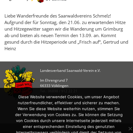
KULTUR
Naturschutz
Liebe Wanderfreunde des Saarwaldvereins Schmelz!
Kultur &
Aufgrund der für Sonntag, den 21.06. zu erwartenden Hitze
Heimatpflege
und Hitzegewitter sagen wir die Wanderung um Grimburg
Heimatpreis
ab und bieten als neuen Termin den 13.09. an. Kommt
gesund durch die Hitzeperiode und „Frisch auf“, Gertrud und
Heinz
WANDERN
Unsere Wege im
SWV
Landesverband Saarwald-Verein e.V.
Wegemanagement
Im Ehrengrund 7
Lehrgänge
66333 Völklingen
Tel.: 06898 / 912 22 21
Wandertipps
E-Mail: saarwaldverein@t-online.de
Diese Website verwendet Cookies, um unser Angebot
Aktivitätenübersicht
nutzerfreundlicher, effektiver und sicherer zu machen.
Wenn Sie diese Website weiterhin nutzen, stimmen Sie
der Verwendung von Cookies zu. Sie können die Setzung
ANGEBOTE
von Cookies durch unsere Internetseite jederzeit mittels
einer entsprechenden Einstellung des genutzten
Mitgliedschaft
DATENSCHUTZ
Internetbrowsers verhindern und damit der Setzung von