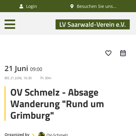
×
Login
Besuchen Sie uns...
AKTUELLES
Aktivitätenkalender
Veranstaltungen
favorite_border
SWV-News
21 Juni
09:00
GESUNDHEIT
BIS
21 JUNI, 16:30
7h 30m
Gesundheitswandern
OV Schmelz - Absage
Deutsches
Wanderung "Rund um
Wanderabzeichen
Grimburg"
NATUR
/
Organized by
OV-Schmelz