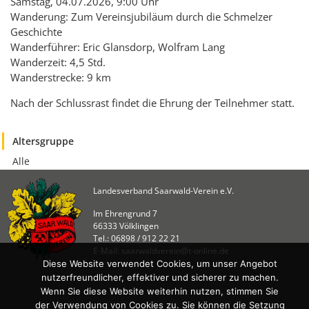
KULTUR
Samstag, 04.07.2026, 9:00 Uhr
Wanderung: Zum Vereinsjubiläum durch die Schmelzer
Naturschutz
Geschichte
Kultur &
Wanderführer: Eric Glansdorp, Wolfram Lang
Heimatpflege
Wanderzeit: 4,5 Std.
Wanderstrecke: 9 km
Heimatpreis
Nach der Schlussrast findet die Ehrung der Teilnehmer statt.
WANDERN
Unsere Wege im
Altersgruppe
SWV
Alle
Wegemanagement
Landesverband Saarwald-Verein e.V.
Lehrgänge
Im Ehrengrund 7
Wandertipps
66333 Völklingen
Aktivitätenübersicht
Tel.: 06898 / 912 22 21
E-Mail: saarwaldverein@t-online.de
Diese Website verwendet Cookies, um unser Angebot
ANGEBOTE
nutzerfreundlicher, effektiver und sicherer zu machen.
Wenn Sie diese Website weiterhin nutzen, stimmen Sie
Mitgliedschaft
der Verwendung von Cookies zu. Sie können die Setzung