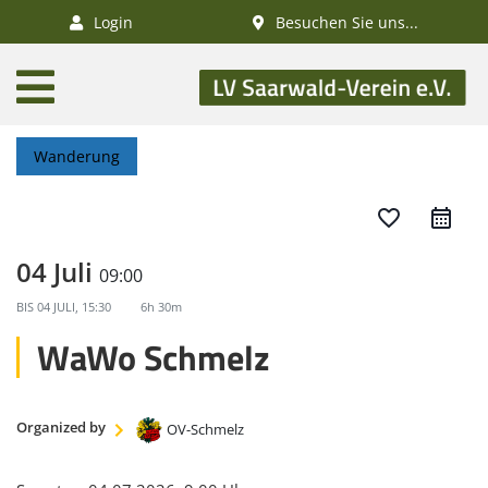
×
Login
Besuchen Sie uns...
AKTUELLES
Aktivitätenkalender
Wanderung
Veranstaltungen
SWV-News
favorite_border
GESUNDHEIT
04 Juli
09:00
Gesundheitswandern
BIS
04 JULI, 15:30
6h 30m
Deutsches
WaWo Schmelz
Wanderabzeichen
NATUR
Organized by
OV-Schmelz
/