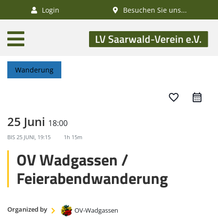
×
Login
Besuchen Sie uns...
AKTUELLES
Aktivitätenkalender
Wanderung
Veranstaltungen
SWV-News
favorite_border
GESUNDHEIT
25 Juni
18:00
Gesundheitswandern
BIS
25 JUNI, 19:15
1h 15m
Deutsches
OV Wadgassen /
Wanderabzeichen
Feierabendwanderung
NATUR
/
Organized by
OV-Wadgassen