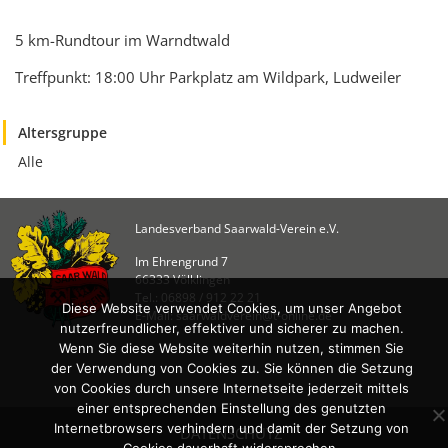
KULTUR
Naturschutz
5 km-Rundtour im Warndtwald
Kultur &
Treffpunkt: 18:00 Uhr Parkplatz am Wildpark, Ludweiler
Heimatpflege
Heimatpreis
Altersgruppe
Alle
WANDERN
Unsere Wege im
SWV
Landesverband Saarwald-Verein e.V.
Wegemanagement
Im Ehrengrund 7
66333 Völklingen
Lehrgänge
Tel.: 06898 / 912 22 21
Diese Website verwendet Cookies, um unser Angebot
Wandertipps
E-Mail: saarwaldverein@t-online.de
nutzerfreundlicher, effektiver und sicherer zu machen.
Aktivitätenübersicht
Wenn Sie diese Website weiterhin nutzen, stimmen Sie
der Verwendung von Cookies zu. Sie können die Setzung
ANGEBOTE
von Cookies durch unsere Internetseite jederzeit mittels
einer entsprechenden Einstellung des genutzten
Mitgliedschaft
Internetbrowsers verhindern und damit der Setzung von
DATENSCHUTZ