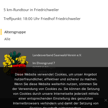
KULTUR
Naturschutz
5 km-Rundtour in Friedrichweiler
Kultur &
Treffpunkt: 18:00 Uhr Friedhof Friedrichweiler
Heimatpflege
Heimatpreis
Altersgruppe
Alle
WANDERN
Unsere Wege im
SWV
Landesverband Saarwald-Verein e.V.
Wegemanagement
Im Ehrengrund 7
66333 Völklingen
Lehrgänge
Tel.: 06898 / 912 22 21
Diese Website verwendet Cookies, um unser Angebot
Wandertipps
E-Mail: saarwaldverein@t-online.de
nutzerfreundlicher, effektiver und sicherer zu machen.
Aktivitätenübersicht
Wenn Sie diese Website weiterhin nutzen, stimmen Sie
der Verwendung von Cookies zu. Sie können die Setzung
ANGEBOTE
von Cookies durch unsere Internetseite jederzeit mittels
einer entsprechenden Einstellung des genutzten
Mitgliedschaft
Internetbrowsers verhindern und damit der Setzung von
DATENSCHUTZ