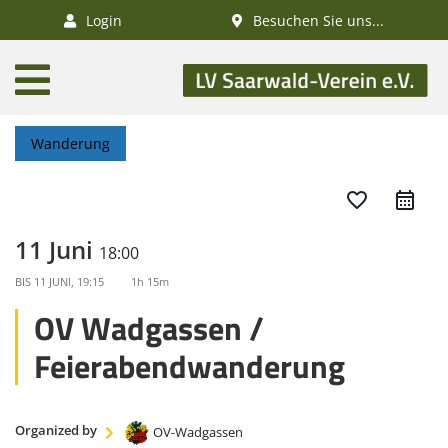
×
Login
Besuchen Sie uns...
AKTUELLES
Aktivitätenkalender
Wanderung
Veranstaltungen
SWV-News
favorite_border
GESUNDHEIT
11 Juni
18:00
Gesundheitswandern
BIS
11 JUNI, 19:15
1h 15m
Deutsches
OV Wadgassen /
Wanderabzeichen
Feierabendwanderung
NATUR
/
Organized by
OV-Wadgassen