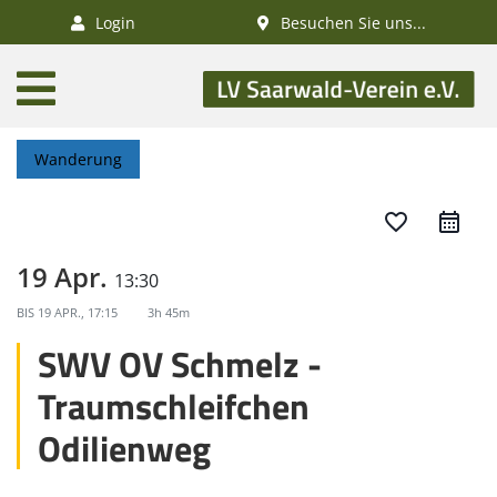
×
Login
Besuchen Sie uns...
AKTUELLES
Aktivitätenkalender
Wanderung
Veranstaltungen
SWV-News
favorite_border
GESUNDHEIT
19 Apr.
13:30
Gesundheitswandern
BIS
19 APR., 17:15
3h 45m
Deutsches
SWV OV Schmelz -
Wanderabzeichen
Traumschleifchen
NATUR
Odilienweg
/