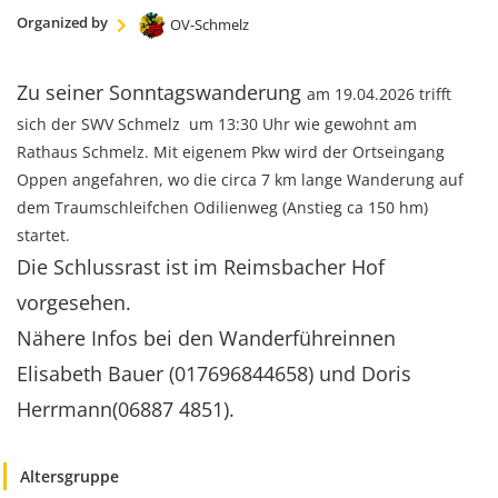
KULTUR
Organized by
OV-Schmelz
Naturschutz
Kultur &
Zu seiner Sonntagswanderung
am 19.04.2026 trifft
Heimatpflege
sich der SWV Schmelz um 13:30 Uhr wie gewohnt am
Heimatpreis
Rathaus Schmelz. Mit eigenem Pkw wird der Ortseingang
Oppen angefahren, wo die circa 7 km lange Wanderung auf
WANDERN
dem Traumschleifchen Odilienweg (Anstieg ca 150 hm)
Unsere Wege im
startet.
SWV
Die Schlussrast ist im Reimsbacher Hof
Wegemanagement
vorgesehen.
Lehrgänge
Nähere Infos bei den Wanderführeinnen
Wandertipps
Elisabeth Bauer (017696844658) und Doris
Aktivitätenübersicht
Herrmann(06887 4851).
ANGEBOTE
Altersgruppe
Mitgliedschaft