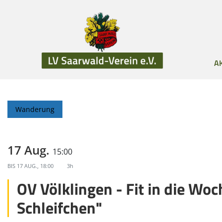
A
Wanderung
17 Aug.
15:00
BIS
17 AUG., 18:00
3h
OV Völklingen - Fit in die Woc
Schleifchen"