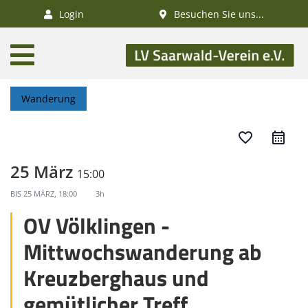
×
Login
Besuchen Sie uns...
AKTUELLES
Aktivitätenkalender
Wanderung
Veranstaltungen
SWV-News
favorite_border
GESUNDHEIT
25 März
15:00
Gesundheitswandern
BIS
25 MÄRZ, 18:00
3h
Deutsches
OV Völklingen -
Wanderabzeichen
Mittwochswanderung ab
NATUR
Kreuzberghaus und
/
gemütlicher Treff