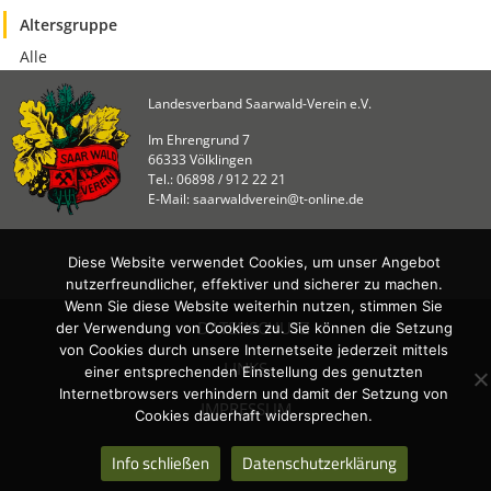
Altersgruppe
Alle
Landesverband Saarwald-Verein e.V.
Im Ehrengrund 7
66333 Völklingen
Tel.: 06898 / 912 22 21
E-Mail: saarwaldverein@t-online.de
Diese Website verwendet Cookies, um unser Angebot
nutzerfreundlicher, effektiver und sicherer zu machen.
Wenn Sie diese Website weiterhin nutzen, stimmen Sie
DATENSCHUTZ
der Verwendung von Cookies zu. Sie können die Setzung
von Cookies durch unsere Internetseite jederzeit mittels
LINKS
einer entsprechenden Einstellung des genutzten
Internetbrowsers verhindern und damit der Setzung von
IMPRESSUM
Cookies dauerhaft widersprechen.
Info schließen
Datenschutzerklärung