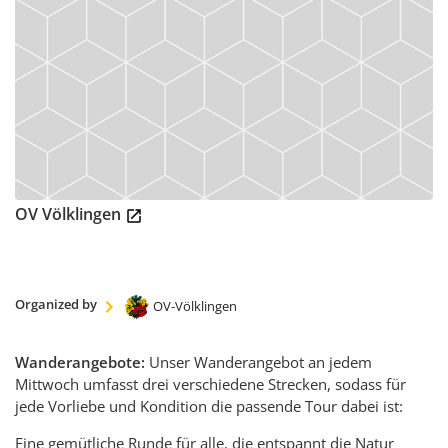
Shopware
ÜBER
UNS
SWV
Geschäftsstelle
Ortsvereine
OV Völklingen
Der
Landesvorstand
Historie
Hütten
Organized by
OV-Völklingen
Wandermagazin
Spenden
Wanderangebote:
Unser Wanderangebot an jedem
Satzung
Mittwoch umfasst drei verschiedene Strecken, sodass für
jede Vorliebe und Kondition die passende Tour dabei ist:
Links
Eine gemütliche Runde für alle, die entspannt die Natur