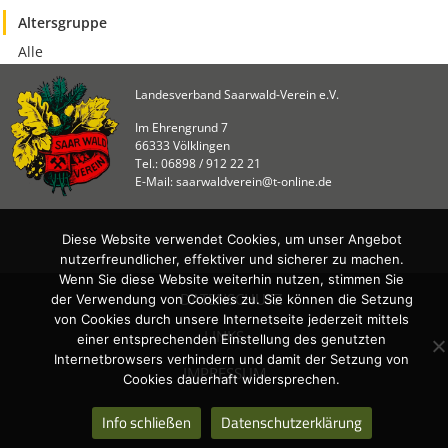
Altersgruppe
Alle
Landesverband Saarwald-Verein e.V.
Im Ehrengrund 7
66333 Völklingen
Tel.: 06898 / 912 22 21
E-Mail: saarwaldverein@t-online.de
Diese Website verwendet Cookies, um unser Angebot
nutzerfreundlicher, effektiver und sicherer zu machen.
Wenn Sie diese Website weiterhin nutzen, stimmen Sie
DATENSCHUTZ
der Verwendung von Cookies zu. Sie können die Setzung
von Cookies durch unsere Internetseite jederzeit mittels
LINKS
einer entsprechenden Einstellung des genutzten
Internetbrowsers verhindern und damit der Setzung von
IMPRESSUM
Cookies dauerhaft widersprechen.
Info schließen
Datenschutzerklärung