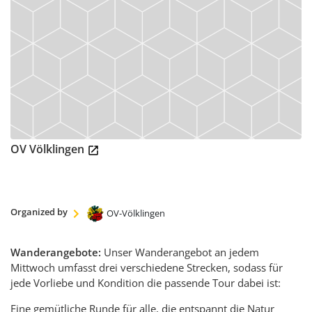
Shopware
ÜBER
UNS
SWV
Geschäftsstelle
Ortsvereine
OV Völklingen
Der
Landesvorstand
Historie
Hütten
Organized by
OV-Völklingen
Wandermagazin
Spenden
Wanderangebote:
Unser Wanderangebot an jedem
Satzung
Mittwoch umfasst drei verschiedene Strecken, sodass für
jede Vorliebe und Kondition die passende Tour dabei ist:
Links
Eine gemütliche Runde für alle, die entspannt die Natur