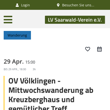
×
Login
Besuchen Sie uns...
AKTUELLES
Aktivitätenkalender
Wanderung
Veranstaltungen
SWV-News
favorite_border
GESUNDHEIT
29 Apr.
15:00
Gesundheitswandern
BIS
29 APR., 18:00
3h
Deutsches
OV Völklingen -
Wanderabzeichen
Mittwochswanderung ab
NATUR
Kreuzberghaus und
/
gemütlicher Treff