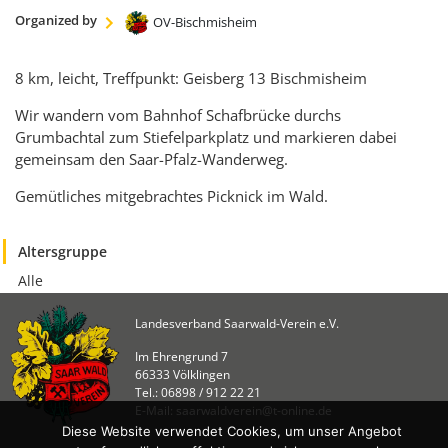
KULTUR
Organized by
OV-Bischmisheim
Naturschutz
Kultur &
8 km, leicht, Treffpunkt: Geisberg 13 Bischmisheim
Heimatpflege
Wir wandern vom Bahnhof Schafbrücke durchs
Heimatpreis
Grumbachtal zum Stiefelparkplatz und markieren dabei
gemeinsam den Saar-Pfalz-Wanderweg.
WANDERN
Gemütliches mitgebrachtes Picknick im Wald.
Unsere Wege im
SWV
Altersgruppe
Wegemanagement
Alle
Lehrgänge
Wandertipps
Landesverband Saarwald-Verein e.V.
Aktivitätenübersicht
Im Ehrengrund 7
66333 Völklingen
ANGEBOTE
Tel.: 06898 / 912 22 21
E-Mail: saarwaldverein@t-online.de
Mitgliedschaft
Diese Website verwendet Cookies, um unser Angebot