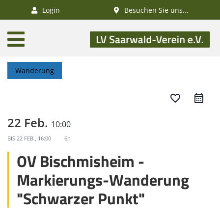
×
Login
Besuchen Sie uns...
AKTUELLES
Aktivitätenkalender
Wanderung
Veranstaltungen
SWV-News
favorite_border
GESUNDHEIT
22 Feb.
10:00
Gesundheitswandern
BIS
22 FEB., 16:00
6h
Deutsches
OV Bischmisheim -
Wanderabzeichen
Markierungs-Wanderung
NATUR
"Schwarzer Punkt"
/