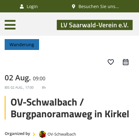
×
Login
Besuchen Sie uns...
AKTUELLES
Aktivitätenkalender
Wanderung
Veranstaltungen
SWV-News
favorite_border
GESUNDHEIT
02 Aug.
09:00
Gesundheitswandern
BIS
02 AUG., 17:00
8h
Deutsches
OV-Schwalbach /
Wanderabzeichen
Burgpanoramaweg in Kirkel
NATUR
/
Organized by
OV-Schwalbach