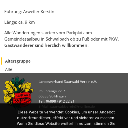
KULTUR
Naturschutz
Führung: Arweiler Kerstin
Kultur &
Länge: ca. 9 km
Heimatpflege
Alle Wanderungen starten vom Parkplatz am
Heimatpreis
Gemeindesaalbau in Schwalbach ob zu Fuß oder mit PKW.
Gastwanderer sind herzlich willkommen.
WANDERN
Unsere Wege im
Altersgruppe
SWV
Alle
Wegemanagement
Lehrgänge
Landesverband Saarwald-Verein e.V.
Wandertipps
Im Ehrengrund 7
66333 Völklingen
Aktivitätenübersicht
Tel.: 06898 / 912 22 21
E-Mail: saarwaldverein@t-online.de
ANGEBOTE
Diese Website verwendet Cookies, um unser Angebot
nutzerfreundlicher, effektiver und sicherer zu machen.
Mitgliedschaft
Wenn Sie diese Website weiterhin nutzen, stimmen Sie