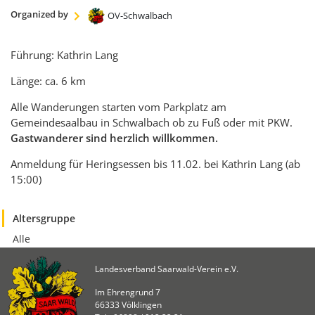
KULTUR
Organized by
OV-Schwalbach
Naturschutz
Kultur &
Führung: Kathrin Lang
Heimatpflege
Länge: ca. 6 km
Heimatpreis
Alle Wanderungen starten vom Parkplatz am
WANDERN
Gemeindesaalbau in Schwalbach ob zu Fuß oder mit PKW.
Gastwanderer sind herzlich willkommen.
Unsere Wege im
SWV
Anmeldung für Heringsessen bis 11.02. bei Kathrin Lang (ab
15:00)
Wegemanagement
Lehrgänge
Altersgruppe
Wandertipps
Alle
Aktivitätenübersicht
Landesverband Saarwald-Verein e.V.
ANGEBOTE
Im Ehrengrund 7
Mitgliedschaft
66333 Völklingen