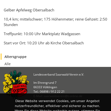
KULTUR
Naturschutz
Gelber Apfelweg Obersalbach
Kultur &
10,4 km; mittelschwer; 175 Höhenmeter; reine Gehzeit: 2:50
Heimatpflege
Stunden
Heimatpreis
Treffpunkt: 10:00 Uhr Marktplatz Wadgassen
WANDERN
Start vor Ort: 10:20 Uhr ab Kirche Obersalbach
Unsere Wege im
SWV
Altersgruppe
Wegemanagement
Alle
Lehrgänge
Landesverband Saarwald-Verein e.V.
Wandertipps
Im Ehrengrund 7
Aktivitätenübersicht
66333 Völklingen
Tel.: 06898 / 912 22 21
E-Mail: saarwaldverein@t-online.de
ANGEBOTE
Diese Website verwendet Cookies, um unser Angebot
nutzerfreundlicher, effektiver und sicherer zu machen.
Mitgliedschaft
Wenn Sie diese Website weiterhin nutzen, stimmen Sie