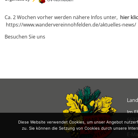
Ca. 2 Wochen vorher werden nähere Infos unter,
hier kli
https://www.wandervereinnohfelden.de/aktuelles-news/
Besuchen Sie uns
Land
Im E
6633
Diese Website verwendet Cookies, um unser Angebot nutzerfr
Tel.:
zu. Sie können die Setzung von Cookies durch unsere Inter
E-Ma