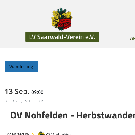
A
Wanderung
13 Sep.
09:00
BIS
13 SEP., 15:00
6h
OV Nohfelden - Herbstwande
Organized by
OV-Nohfelden