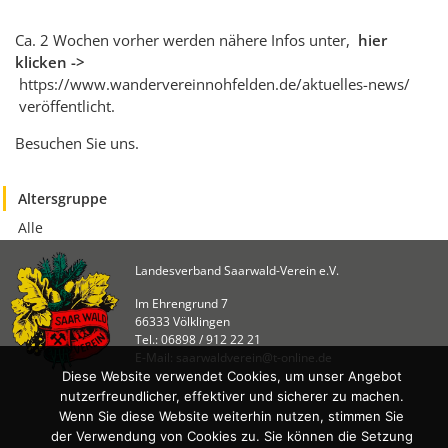
KULTUR
Naturschutz
Ca. 2 Wochen vorher werden nähere Infos unter,
hier
klicken ->
Kultur &
https://www.wandervereinnohfelden.de/aktuelles-news/
Heimatpflege
veröffentlicht.
Heimatpreis
Besuchen Sie uns.
WANDERN
Altersgruppe
Unsere Wege im
SWV
Alle
Wegemanagement
Landesverband Saarwald-Verein e.V.
Lehrgänge
Im Ehrengrund 7
Wandertipps
66333 Völklingen
Tel.: 06898 / 912 22 21
Aktivitätenübersicht
E-Mail: saarwaldverein@t-online.de
Diese Website verwendet Cookies, um unser Angebot
ANGEBOTE
nutzerfreundlicher, effektiver und sicherer zu machen.
Wenn Sie diese Website weiterhin nutzen, stimmen Sie
Mitgliedschaft
der Verwendung von Cookies zu. Sie können die Setzung