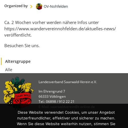
KULTUR
Organized by
OV-Nohfelden
Naturschutz
Kultur &
Ca. 2 Wochen vorher werden nähere Infos unter
Heimatpflege
https://www.wandervereinnohfelden.de/aktuelles-news/
Heimatpreis
veröffentlicht.
Besuchen Sie uns.
WANDERN
Unsere Wege im
Altersgruppe
SWV
Alle
Wegemanagement
Lehrgänge
Landesverband Saarwald-Verein e.V.
Wandertipps
Im Ehrengrund 7
66333 Völklingen
Aktivitätenübersicht
Tel.: 06898 / 912 22 21
E-Mail: saarwaldverein@t-online.de
ANGEBOTE
Diese Website verwendet Cookies, um unser Angebot
nutzerfreundlicher, effektiver und sicherer zu machen.
Mitgliedschaft
Wenn Sie diese Website weiterhin nutzen, stimmen Sie