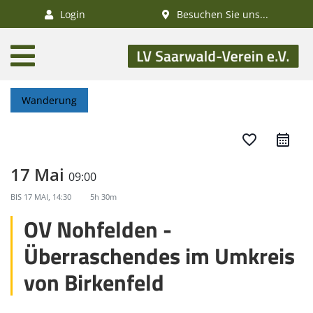
×
Login
Besuchen Sie uns...
AKTUELLES
Aktivitätenkalender
Wanderung
Veranstaltungen
SWV-News
favorite_border
GESUNDHEIT
17 Mai
09:00
Gesundheitswandern
BIS
17 MAI, 14:30
5h 30m
Deutsches
OV Nohfelden -
Wanderabzeichen
Überraschendes im Umkreis
NATUR
von Birkenfeld
/