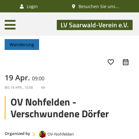
×
Login
Besuchen Sie uns...
AKTUELLES
Aktivitätenkalender
Wanderung
Veranstaltungen
SWV-News
favorite_border
GESUNDHEIT
19 Apr.
09:00
Gesundheitswandern
BIS
19 APR., 15:00
6h
Deutsches
OV Nohfelden -
Wanderabzeichen
Verschwundene Dörfer
NATUR
/
Organized by
OV-Nohfelden