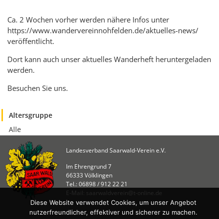
KULTUR
Naturschutz
Ca. 2 Wochen vorher werden nähere Infos unter
https://www.wandervereinnohfelden.de/aktuelles-news/
Kultur &
veröffentlicht.
Heimatpflege
Heimatpreis
Dort kann auch unser aktuelles Wanderheft heruntergeladen
werden.
WANDERN
Besuchen Sie uns.
Unsere Wege im
SWV
Altersgruppe
Wegemanagement
Alle
Lehrgänge
Landesverband Saarwald-Verein e.V.
Wandertipps
Im Ehrengrund 7
Aktivitätenübersicht
66333 Völklingen
Tel.: 06898 / 912 22 21
ANGEBOTE
E-Mail: saarwaldverein@t-online.de
Diese Website verwendet Cookies, um unser Angebot
Mitgliedschaft
nutzerfreundlicher, effektiver und sicherer zu machen.