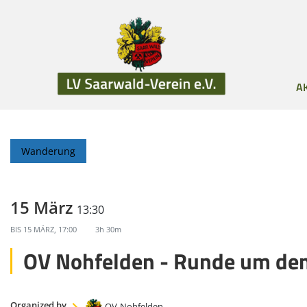
A
Wanderung
15 März
13:30
BIS
15 MÄRZ, 17:00
3h 30m
OV Nohfelden - Runde um den
Organized by
OV-Nohfelden