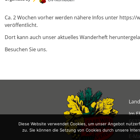
Ca. 2 Wochen vorher werden nähere Infos unter
https://
veröffentlicht.
Dort kann auch unser aktuelles Wanderheft heruntergel
Besuchen Sie uns.
Land
Im E
6633
Diese Website verwendet Cookies, um unser Angebot nutzerfr
Tel.:
zu. Sie können die Setzung von Cookies durch unsere Inter
E-Ma