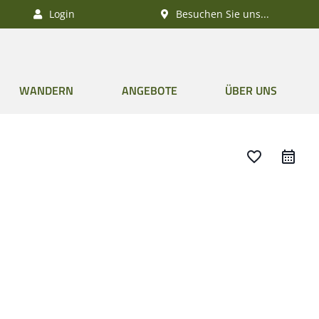
Login
Besuchen Sie uns...
WANDERN
ANGEBOTE
ÜBER UNS
favorite_border