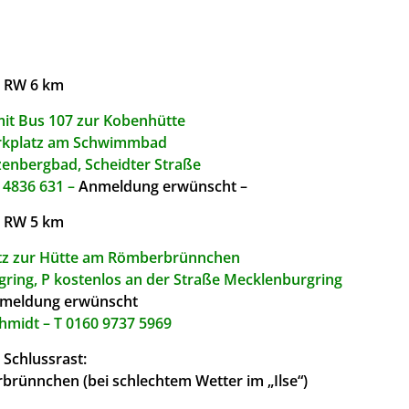
. RW 6 km
mit Bus 107 zur Kobenhütte
arkplatz am Schwimmbad
enbergbad, Scheidter Straße
 4836 631 –
Anmeldung erwünscht –
. RW 5 km
atz zur Hütte am Römberbrünnchen
rgring, P kostenlos an der Straße Mecklenburgring
meldung erwünscht
hmidt – T 0160 9737 5969
Schlussrast:
rünnchen (bei schlechtem Wetter im „Ilse“)