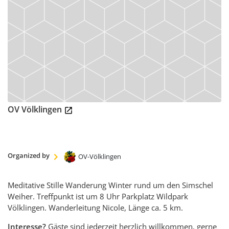
Shopware
ÜBER
UNS
SWV
Geschäftsstelle
Ortsvereine
OV Völklingen
Der
Landesvorstand
Historie
Hütten
Organized by
OV-Völklingen
Wandermagazin
Spenden
Meditative Stille Wanderung Winter rund um den Simschel
Satzung
Weiher. Treffpunkt ist um 8 Uhr Parkplatz Wildpark
Völklingen. Wanderleitung Nicole, Länge ca. 5 km.
Links
Interesse?
Gäste sind jederzeit herzlich willkommen, gerne