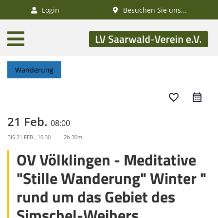
×
Login
Besuchen Sie uns...
AKTUELLES
Aktivitätenkalender
Wanderung
Veranstaltungen
SWV-News
favorite_border
GESUNDHEIT
21 Feb.
08:00
Gesundheitswandern
BIS
21 FEB., 10:30
2h 30m
Deutsches
OV Völklingen - Meditative
Wanderabzeichen
"Stille Wanderung" Winter "
NATUR
rund um das Gebiet des
/
Simschel-Weihers