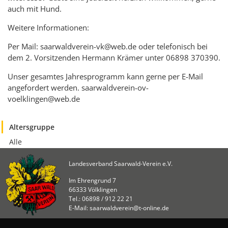
auch mit Hund.
Weitere Informationen:
Per Mail: saarwaldverein-vk@web.de oder telefonisch bei
dem 2. Vorsitzenden Hermann Krämer unter 06898 370390.
Unser gesamtes Jahresprogramm kann gerne per E-Mail
angefordert werden. saarwaldverein-ov-
voelklingen@web.de
Altersgruppe
Alle
Landesverband Saarwald-Verein e.V.
Im Ehrengrund 7
66333 Völklingen
Tel.: 06898 / 912 22 21
E-Mail: saarwaldverein@t-online.de