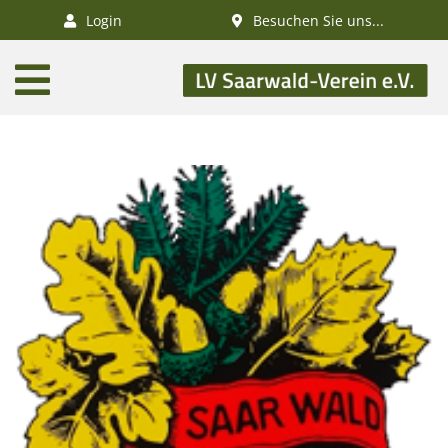
×
Login
Besuchen Sie uns...
AKTUELLES
Aktivitätenkalender
Veranstaltungen
SWV-News
GESUNDHEIT
Gesundheitswandern
Deutsches
Wanderabzeichen
NATUR
/