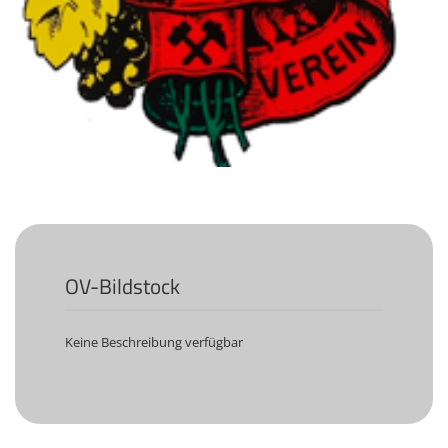
KULTUR
Naturschutz
Kultur &
Heimatpflege
Heimatpreis
WANDERN
Unsere Wege im
SWV
Wegemanagement
OV-Bildstock
Lehrgänge
Wandertipps
Keine Beschreibung verfügbar
Aktivitätenübersicht
ANGEBOTE
Mitgliedschaft