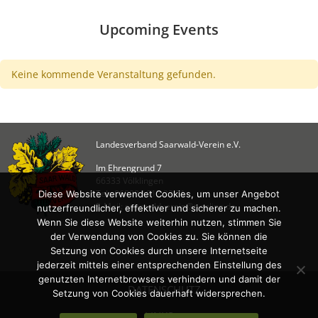
Shopware
Upcoming Events
ÜBER
UNS
Keine kommende Veranstaltung gefunden.
SWV
Geschäftsstelle
Ortsvereine
Landesverband Saarwald-Verein e.V.
Der
Landesvorstand
Im Ehrengrund 7
66333 Völklingen
Historie
Tel.: 06898 / 912 22 21
Diese Website verwendet Cookies, um unser Angebot
E-Mail: saarwaldverein@t-online.de
Hütten
nutzerfreundlicher, effektiver und sicherer zu machen.
Wenn Sie diese Website weiterhin nutzen, stimmen Sie
Wandermagazin
der Verwendung von Cookies zu. Sie können die
Spenden
Setzung von Cookies durch unsere Internetseite
jederzeit mittels einer entsprechenden Einstellung des
Satzung
genutzten Internetbrowsers verhindern und damit der
DATENSCHUTZ
Links
Setzung von Cookies dauerhaft widersprechen.
LINKS