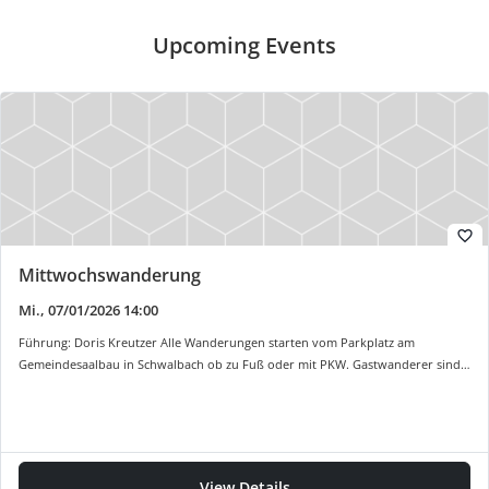
Shopware
Upcoming Events
ÜBER
UNS
SWV
Geschäftsstelle
Ortsvereine
Der
favorite_border
Landesvorstand
Mittwochswanderung
Historie
Mi., 07/01/2026 14:00
Hütten
Führung: Doris Kreutzer Alle Wanderungen starten vom Parkplatz am
Wandermagazin
Gemeindesaalbau in Schwalbach ob zu Fuß oder mit PKW. Gastwanderer sind…
Spenden
Satzung
Links
View Details