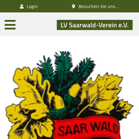
×
Login
Besuchen Sie uns...
AKTUELLES
Aktivitätenkalender
Veranstaltungen
SWV-News
GESUNDHEIT
Gesundheitswandern
Deutsches
Wanderabzeichen
NATUR
/