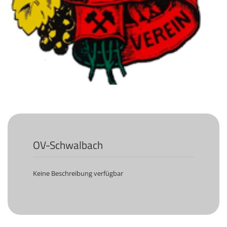
KULTUR
Naturschutz
Kultur &
Heimatpflege
Heimatpreis
WANDERN
Unsere Wege im
SWV
Wegemanagement
OV-Schwalbach
Lehrgänge
Wandertipps
Keine Beschreibung verfügbar
Aktivitätenübersicht
ANGEBOTE
Mitgliedschaft