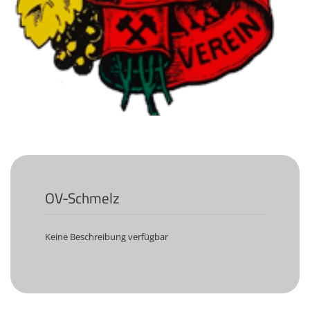
KULTUR
Naturschutz
Kultur &
Heimatpflege
Heimatpreis
WANDERN
Unsere Wege im
SWV
Wegemanagement
OV-Schmelz
Lehrgänge
Wandertipps
Keine Beschreibung verfügbar
Aktivitätenübersicht
ANGEBOTE
Mitgliedschaft