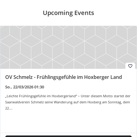
Shopware
Upcoming Events
ÜBER
UNS
SWV
Geschäftsstelle
Ortsvereine
Der
favorite_border
Landesvorstand
OV Schmelz - Frühlingsgefühle im Hoxberger Land
Historie
So., 22/03/2026 01:30
Hütten
„Leichte Frühlingsgefühle im Hoxbergerland“ – Unter diesem Motto startet der
Wandermagazin
Saarwaldverein Schmelz seine Wanderung auf dem Hoxberg am Sonntag, dem
Spenden
22.…
Satzung
Links