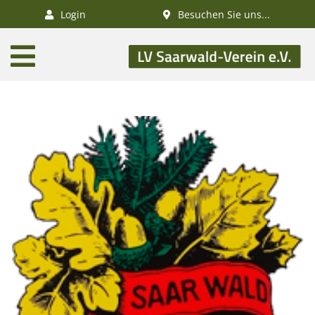
×
Login
Besuchen Sie uns...
AKTUELLES
Aktivitätenkalender
Veranstaltungen
SWV-News
GESUNDHEIT
Gesundheitswandern
Deutsches
Wanderabzeichen
NATUR
/